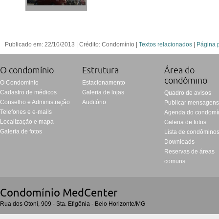
Publicado em: 22/10/2013 | Crédito: Condomínio |
Textos relacionados
|
Página p
O condomí­nio
Estrutura
Área do
condômino
O Condomínio
Estacionamento
Cadastro de médicos
Galeria de lojas
Quadro de avisos
Conselho e Administração
Auditório
Publicar mensagen
Telefones e e-mails
Agenda do condomí
Localização e mapa
Galeria de fotos
Galeria de fotos
Lista de condômino
Downloads
Reservas de áreas
comuns
Condomí­nio MedCenter
Rua dos Otoni, 909 - Sta. Efigênia - Belo Horizonte/MG