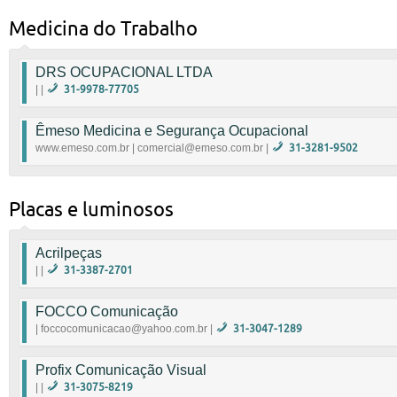
Rua Fernando Lobo, 215 | Santa Efigênia Belo Horizo
Medicina do Trabalho
www.idealesupri.com.br
|
alessandra@idealesu
DRS OCUPACIONAL LTDA
| |
31-9978-77705
SALA 806 EDIFICIO MEDCENTER
Êmeso Medicina e Segurança Ocupacional
|
www.emeso.com.br | comercial@emeso.com.br |
31-3281-9502
Prestação de serviços em medicina e segurança do tr
Centro - Belo Horizonte / MG
Placas e luminosos
www.emeso.com.br
|
comercial@emeso.com.b
Acrilpeças
| |
31-3387-2701
Peças em acrilico
FOCCO Comunicação
|
| foccocomunicacao@yahoo.com.br |
31-3047-1289
Roberto Botelho 9724-3164
Profix Comunicação Visual
|
foccocomunicacao@yahoo.com.br
| |
31-3075-8219