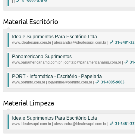
| |
31-9999-07878
|
Material Escritório
Ideale Suprimentos Para Escritório Ltda
www.idealesupri.com.br | alessandra@idealesupri.com.br |
31-3481-33
Equipamentos de informatica, material de limpeza, mate
Panamericana Suprimentos
. Rua Fernando Lobo, 215 | Santa Efigênia Belo Horiz
www.panamericanamg.com.br | contato@panamericanamg.com.br |
31
www.idealesupri.com.br
|
alessandra@idealesu
Material de escritório, Cartuchos de tinta e toners, 
PORT - Informática - Escritório - Papelaria
de dados, Alimentação, Fitas para impressão, Acessóri
www.portinfo.com.br | lojaonline@portinfo.com.br |
31-4005-9003
Rua Alípio de Melo, 253 - Jardim Montanhês
www.panamericanamg.com.br
|
contato@pana
Material de escritório, suprimentos de informatica e pa
Endereço: Av. Tereza Cristina, 171 - Prado - Belo Ho
Material Limpeza
www.portinfo.com.br
|
lojaonline@portinfo.co
Ideale Suprimentos Para Escritório Ltda
www.idealesupri.com.br | alessandra@idealesupri.com.br |
31-3481-33
Equipamentos de informatica, material de limpeza, mate