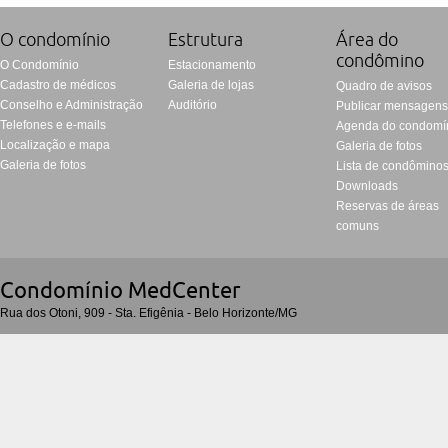
O condomí­nio
Estrutura
Área do
condômino
O Condomínio
Estacionamento
Cadastro de médicos
Galeria de lojas
Quadro de avisos
Conselho e Administração
Auditório
Publicar mensagen
Telefones e e-mails
Agenda do condomí
Localização e mapa
Galeria de fotos
Galeria de fotos
Lista de condômino
Downloads
Reservas de áreas
comuns
Condomí­nio MedCenter
Rua dos Otoni, 909 - Sta. Efigênia - Belo Horizonte/MG