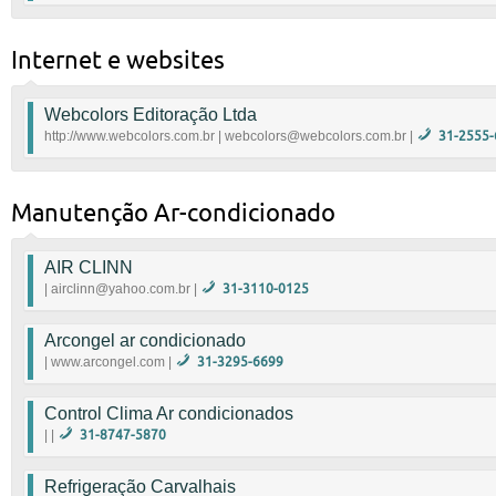
Set Serviços Técnicos em Informática Ltda
Av. Nossa Senhora de Fátima, 2620 Carlos Prates -
Internet e websites
http://www.setcomputadores.com.br
|
set@se
Webcolors Editoração Ltda
http://www.webcolors.com.br | webcolors@webcolors.com.br |
31-2555-
Empresa de desenvolvimento e manutenção de websit
condomínio. Gostou? Entre em contato conosco.
Manutenção Ar-condicionado
31-2555-6120 - Rua Ten. Brito Melo, 342 Sala 603 - B
http://www.webcolors.com.br
|
webcolors@web
AIR CLINN
| airclinn@yahoo.com.br |
31-3110-0125
99127-0125
Arcongel ar condicionado
|
airclinn@yahoo.com.br
| www.arcongel.com |
31-3295-6699
Control Clima Ar condicionados
|
www.arcongel.com
| |
31-8747-5870
Refrigeração Carvalhais