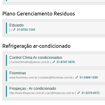
Carlos (8331-1214) ou Antonio Augusto (8333-3617).
|
Plano Gerenciamento Resíduos
Eduardo
| |
31-8702-1245
9611-6294
|
Refrigeração ar-condicionado
Control Clima Ar condicionados
| controlclimabh@yahoo.com.br |
31-8747-5870
8747-5870 Francisco
Friominas
|
controlclimabh@yahoo.com.br
www.friominas.com.br | contato@friominas.com.br |
31-3469-1200
Venda, aluguel e instalação de equipamentos de refr
Friopeças - Ar condicionado
ventiladores, freezers, geladeiras, bebedouros e muit
http://www.friopecas.com.br | sac@friopecas.com.br |
31-3270-6572
www.friominas.com.br
|
contato@friominas.co
A FRIOPEÇAS iniciou suas atividades em 1994, na ci