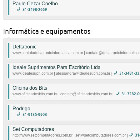
Paulo Cezar Coelho
| |
31-3498-2669
9108-5729
|
Informática e equipamentos
Deltatronic
www.contatodeltatronicinformatica.com.br | contato@deltatronicinformatica
Loja Deltatronic oferece soluções de Rede, Conectivi
Ideale Suprimentos Para Escritório Ltda
Automação, Hardware, Periféricos e Acessórios de In
www.idealesupri.com.br | alessandra@idealesupri.com.br |
31-3481-33
www.contatodeltatronicinformatica.com.br
|
c
Equipamentos de informatica, material de limpeza, mate
Oficina dos Bits
Rua Fernando Lobo, 215 | Santa Efigênia Belo Horizo
www.oficinadosbits.com.br | contato@oficinadosbits.com.br |
31-3282-0
www.idealesupri.com.br
|
alessandra@idealesu
Loja de equipamentos de informática
Rodrigo
www.oficinadosbits.com.br
|
contato@oficinado
| |
31-9135-9903
Set Computadores
|
http://www.setcomputadores.com.br | set@setcomputadores.com.br |
31