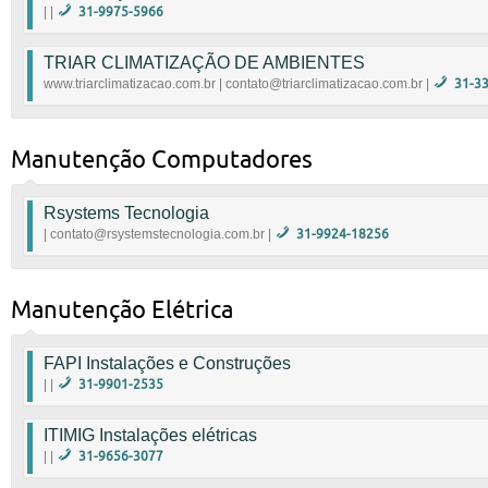
|
| |
31-9975-5966
3443-7171
TRIAR CLIMATIZAÇÃO DE AMBIENTES
|
www.triarclimatizacao.com.br | contato@triarclimatizacao.com.br |
31-3
99997-1431
www.triarclimatizacao.com.br
|
contato@triarc
Manutenção Computadores
Rsystems Tecnologia
| contato@rsystemstecnologia.com.br |
31-9924-18256
3054-8188 Michael
|
contato@rsystemstecnologia.com.br
Manutenção Elétrica
FAPI Instalações e Construções
| |
31-9901-2535
Sr. Abel
ITIMIG Instalações elétricas
|
| |
31-9656-3077