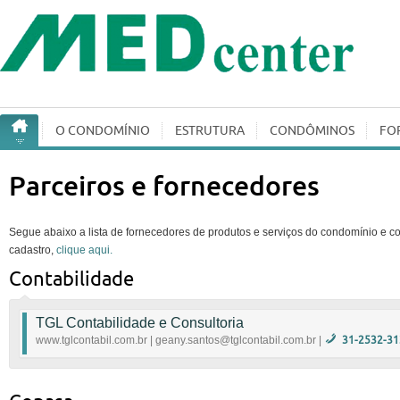
O CONDOMÍ­NIO
ESTRUTURA
CONDÔMINOS
FO
Parceiros e fornecedores
Segue abaixo a lista de fornecedores de produtos e serviços do condomínio e con
cadastro,
clique aqui.
Contabilidade
TGL Contabilidade e Consultoria
www.tglcontabil.com.br | geany.santos@tglcontabil.com.br |
31-2532-31
Apuração dos impostos Municipais , Estaduais e Fed
e as devidas guias de recolhimento dos encargos. R