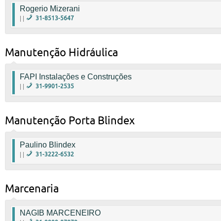
Falar com Hélio
Rogerio Mizerani
|
| |
31-8513-5647
9166-5647
|
Manutenção Hidráulica
FAPI Instalações e Construções
| |
31-9901-2535
Sr. Abel
|
Manutenção Porta Blindex
Paulino Blindex
| |
31-3222-6532
9149-3275 Paulino
|
Marcenaria
NAGIB MARCENEIRO