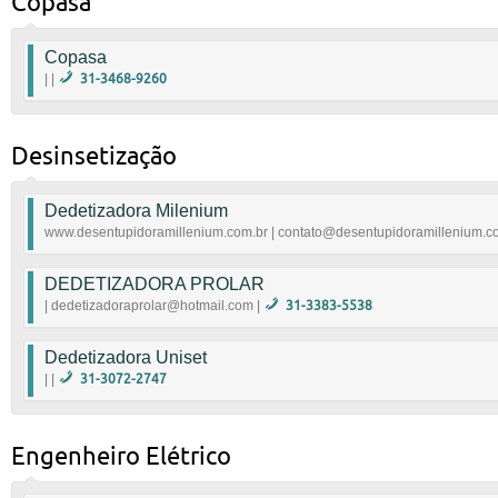
Copasa
efetuando o Registro das entradas e saídas de Recur
www.tglcontabil.com.br
|
geany.santos@tglcont
Copasa
| |
31-3468-9260
|
Desinsetização
Dedetizadora Milenium
www.desentupidoramillenium.com.br | contato@desentupidoramillenium.co
Dedetização, desentupimentos e limpeza.
DEDETIZADORA PROLAR
www.desentupidoramillenium.com.br
|
contato
| dedetizadoraprolar@hotmail.com |
31-3383-5538
Dedetizadora Uniset
|
dedetizadoraprolar@hotmail.com
| |
31-3072-2747
R São Julião, 343-202 - Renascença, Belo Horizonte
|
Engenheiro Elétrico