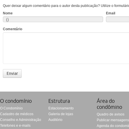
Quer deixar algum comentário para o autor desta publicação? Utilize o formulári
Nome
Email
Comentário
O condomí­nio
Estrutura
Área do
condômino
O Condomínio
Estacionamento
Cadastro de médicos
Galeria de lojas
Quadro de avisos
Conselho e Administração
Auditório
Publicar mensagen
Telefones e e-mails
Agenda do condomí