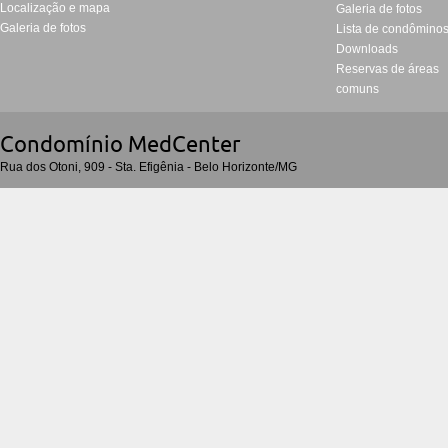
Localização e mapa
Galeria de fotos
Galeria de fotos
Lista de condômino
Downloads
Reservas de áreas
comuns
Condomí­nio MedCenter
Rua dos Otoni, 909 - Sta. Efigênia - Belo Horizonte/MG