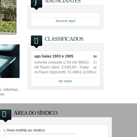
ANUNCIANTES
Anuncie aqui!
CLASSIFICADOS
 1903 e 1905
salas a venda 801 e 802
njunto c/ 54 m2 98631-
Conjunto de 60m2 excelente
alor: 2.500,00 - Tratar
oportunidade. 450.000,00 - Tratar
ignoretti: 31-9863-11300
com Flavio Signoretti: 31-9863-11300
Ver todos
, reformas,
vas
ÁREA DO SÍNDICO
Area restrita ao síndico